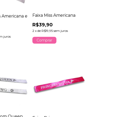
Faixa Miss Americana
ss Americana e
R$39,90
2
x
de
R$19,95
sem juros
m juros
Comprar
Prom Queen