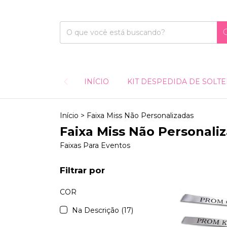
INÍCIO
KIT DESPEDIDA DE SOLTE
Início
>
Faixa Miss Não Personalizadas
Faixa Miss Não Personali
Faixas Para Eventos
Filtrar por
COR
Na Descrição (17)