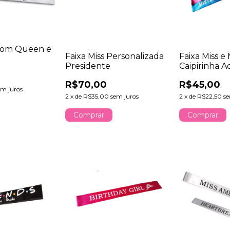
Prom Queen e
Faixa Miss Personalizada
Faixa Miss e 
Presidente
Caipirinha A
R$70,00
R$45,00
em juros
2
x
de
R$35,00
sem juros
2
x
de
R$22,50
se
Comprar
Comprar