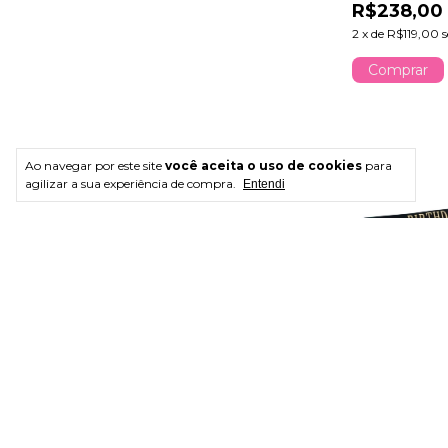
R$238,00
2
x
de
R$119,00
Comprar
Ao navegar por este site
você aceita o uso de cookies
para
agilizar a sua experiência de compra.
Entendi
Faixa Perso
Birthday Gir
R$70,00
2
x
de
R$35,00
s