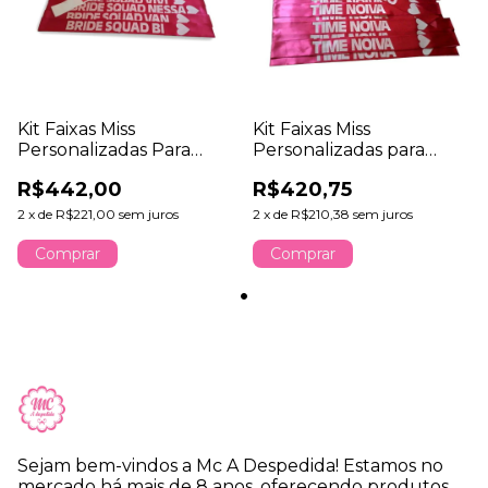
Kit Faixas Miss
Kit Faixas Miss
Personalizadas Para
Personalizadas para
Despedida De Solteira
Despedida de Solteira
R$442,00
R$420,75
2
x
de
R$221,00
sem juros
2
x
de
R$210,38
sem juros
Comprar
Comprar
Sejam bem-vindos a Mc A Despedida! Estamos no
mercado há mais de 8 anos, oferecendo produtos