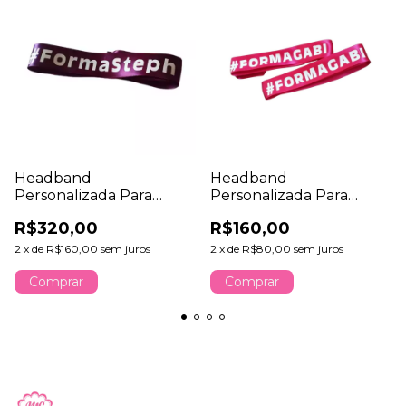
Headband
Headband
Personalizada Para
Personalizada Para
Formatura ou Eventos
Formatura ou Eventos
R$320,00
R$160,00
Kit com 40 Unidades
Kit com 20 Unidades
2
x
de
R$160,00
sem juros
2
x
de
R$80,00
sem juros
Comprar
Comprar