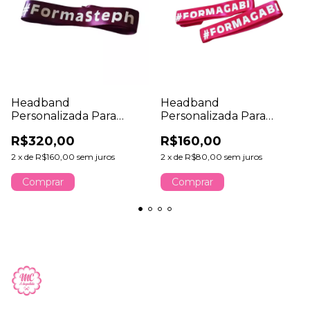
Headband
Headband
Personalizada Para
Personalizada Para
Formatura ou Eventos
Formatura ou Eventos
R$320,00
R$160,00
Kit com 40 Unidades
Kit com 20 Unidades
2
x
de
R$160,00
sem juros
2
x
de
R$80,00
sem juros
Comprar
Comprar